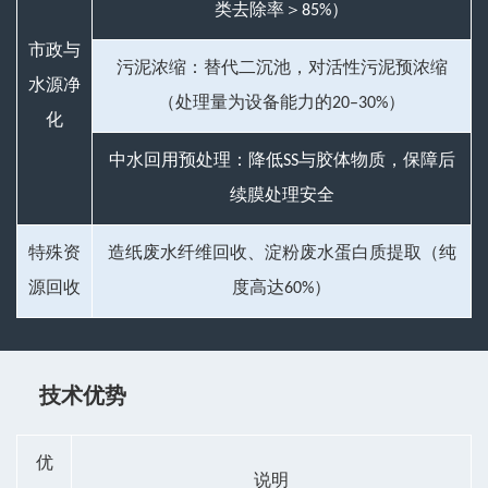
类去除率＞85%）
市政与
污泥浓缩：替代二沉池，对活性污泥预浓缩
水源净
（处理量为设备能力的20–30%）
化
中水回用预处理：降低SS与胶体物质，保障后
续膜处理安全
特殊资
造纸废水纤维回收、淀粉废水蛋白质提取（纯
源回收
度高达60%）
技术优势
优
说明