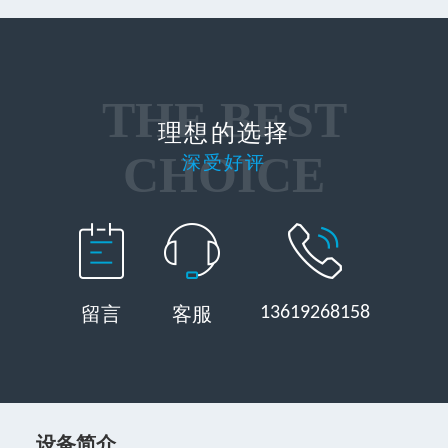
THE BEST
理想的选择
CHOICE
深受好评
13619268158
留言
客服
设备简介