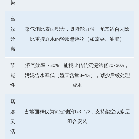
势
高
效
微气泡比表面积大，吸附能力强，尤其适合去除
分
比重接近水的轻质悬浮物（如藻类、油脂）
离
节
溶气效率＞80%，能耗比传统沉淀法低20–30%，
能
污泥含水率低（渣固含量3–4%），减少后续处理
性
成本
紧
凑
占地面积仅为沉淀池的1/3–1/2，支持架空或多层
灵
组合安装
活