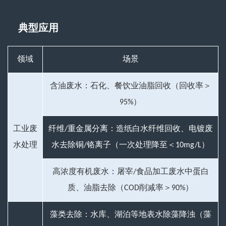
典型应用
领域
场景
含油废水：石化、餐饮业油脂回收（回收率＞
95%）
工业废
纤维/重金属分离：造纸白水纤维回收、电镀废
水处理
水去除铜/铬离子（一次处理降至＜10mg/L）
高浓度有机废水：屠宰/食品加工废水中蛋白
质、油脂去除（COD削减率＞90%）
藻类去除：水库、湖泊等地表水除藻降浊（藻