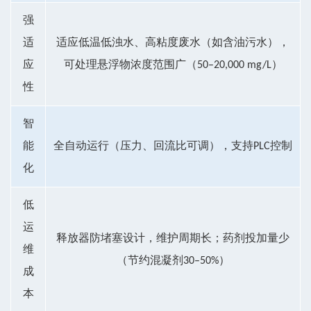
强
适
适应低温低浊水、高粘度废水（如含油污水），
应
可处理悬浮物浓度范围广（50–20,000 mg/L）
性
智
能
全自动运行（压力、回流比可调），支持PLC控制
化
低
运
释放器防堵塞设计，维护周期长；药剂投加量少
维
（节约混凝剂30–50%）
成
本