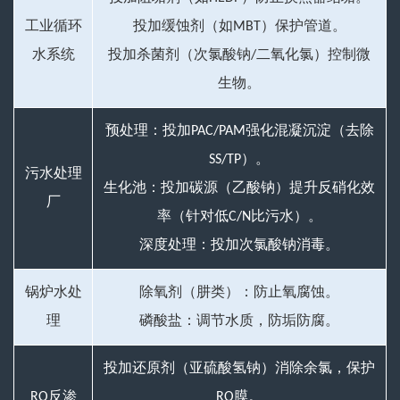
工业循环
投加缓蚀剂（如MBT）保护管道。
水系统
投加杀菌剂（次氯酸钠/二氧化氯）控制微
生物。
预处理：投加PAC/PAM强化混凝沉淀（去除
SS/TP）。
污水处理
生化池：投加碳源（乙酸钠）提升反硝化效
厂
率（针对低C/N比污水）。
深度处理：投加次氯酸钠消毒。
锅炉水处
除氧剂（肼类）：防止氧腐蚀。
理
磷酸盐：调节水质，防垢防腐。
投加还原剂（亚硫酸氢钠）消除余氯，保护
RO反渗
RO膜。