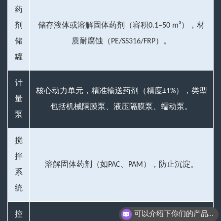
药
剂
储存液体或溶解固体药剂（容积0.1–50 m³），材
储
质耐腐蚀（PE/SS316/FRP）。
罐
计
核心动力单元，精准输送药剂（精度±1%），类型
量
包括机械隔膜泵、液压隔膜泵、蠕动泵。
泵
搅
拌
溶解固体药剂（如PAC、PAM），防止沉淀。
系
统
可以介绍下你们的产品么
控