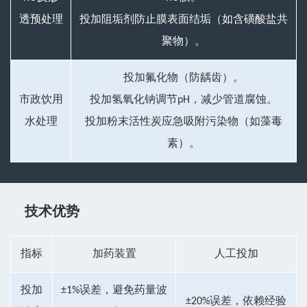
透预处理
投加阻垢剂防止膜表面结垢（如含磺酸盐共
聚物）。
投加氟化物（防龋齿）。
市政饮用
投加氢氧化钠调节pH，减少管道腐蚀。
水处理
投加粉末活性炭应急吸附污染物（如藻毒
素）。
技术优势
指标
加药装置
人工投加
投加
±1%误差，避免药量波
±20%误差，依赖经验