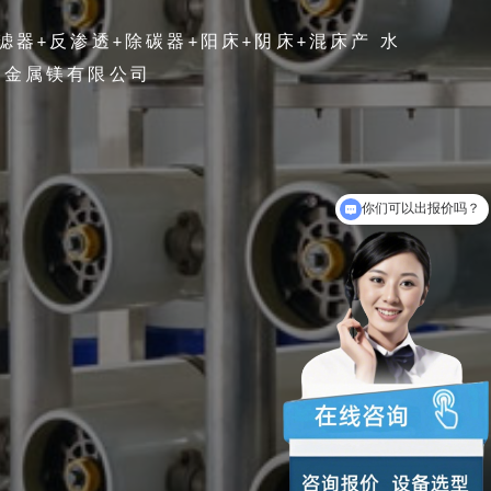
器+反渗透+除碳器+阳床+阴床+混床产 水
风金属镁有限公司
你们可以出报价吗？